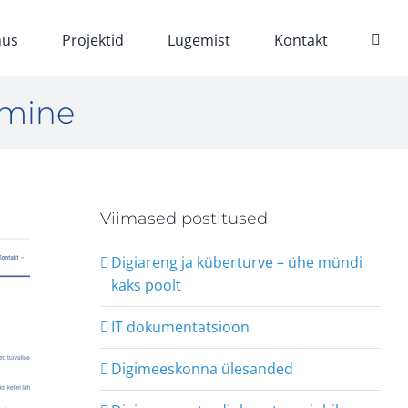
us
Projektid
Lugemist
Kontakt
imine
Viimased postitused
Digiareng ja küberturve – ühe mündi
kaks poolt
IT dokumentatsioon
Digimeeskonna ülesanded