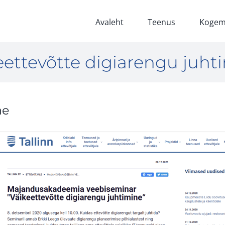
Avaleht
Teenus
Kogem
eettevõtte digiarengu juht
ne