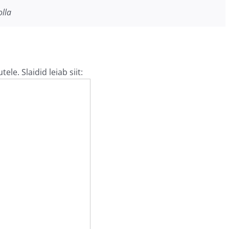
olla
le. Slaidid leiab siit: