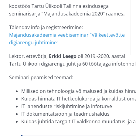
koostöös Tartu Ülikooli Tallinna esindusega
seminarisarja “Majandusakadeemia 2020” raames
.
Täiendav info ja registreerimine:
Majandusakadeemia veebiseminar “Väikeettevõtte
digiarengu juhtimine“.
Lektor, ettevõtja,
Erkki Leego
oli 2019.-2020. aastal
Tartu Ülikooli digiarengu juht ja 60 töötajaga infotehn
Seminari peamised teemad:
Millised on tehnoloogia võimalused ja kuidas hinn
Kuidas hinnata IT hetkeolukorda ja korraldust om
IT lahenduste riskijuhtimine ja infoturve
IT dokumentatsioon ja teadmushaldus
Kuidas juhtida targalt IT valdkonna muudatusi ja