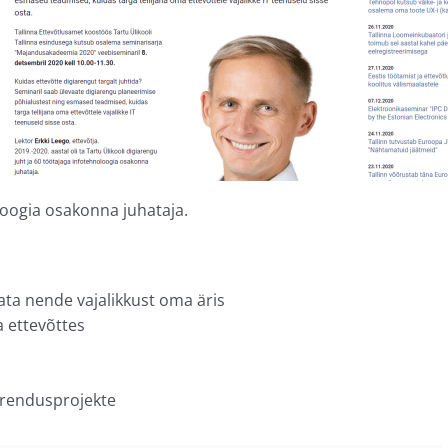
oloogia osakonna juhataja.
ata nende vajalikkust oma äris
a ettevõttes
 arendusprojekte