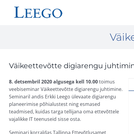
Skip
to
content
Väik
Väikeettevõtte digiarengu juhtimi
8. detsembril 2020 algusega kell 10.00
toimus
veebiseminar Väikeettevõtte digiarengu juhtimine.
Seminaril andis Erkki Leego ülevaate digiarengu
planeerimise põhialustest ning esmased
teadmised, kuidas targa tellijana oma ettevõttele
vajalikke IT teenuseid sisse osta.
Seminari korraldas Tallinna Ettevõtlusamet