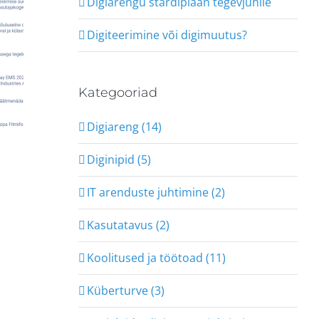
Digiarengu stardiplaan tegevjuhile
Digiteerimine või digimuutus?
Kategooriad
Digiareng (14)
Diginipid (5)
IT arenduste juhtimine (2)
Kasutatavus (2)
Koolitused ja töötoad (11)
Küberturve (3)