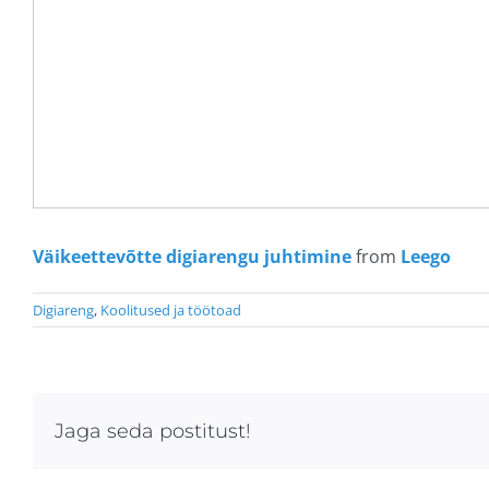
Väikeettevõtte digiarengu juhtimine
from
Leego
Digiareng
,
Koolitused ja töötoad
Jaga seda postitust!