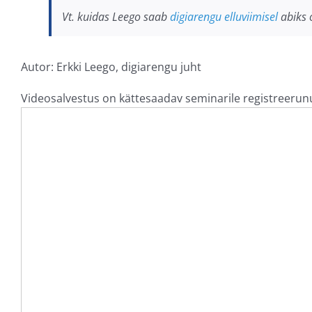
Vt. kuidas Leego saab
digiarengu elluviimisel
abiks 
Autor: Erkki Leego, digiarengu juht
Videosalvestus on kättesaadav seminarile registreerunute