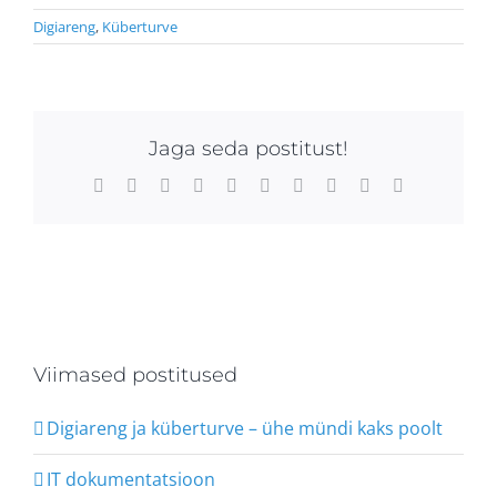
Digiareng
,
Küberturve
Jaga seda postitust!
Facebook
X
Reddit
LinkedIn
WhatsApp
Tumblr
Pinterest
Vk
Xing
Email
Viimased postitused
Digiareng ja küberturve – ühe mündi kaks poolt
IT dokumentatsioon