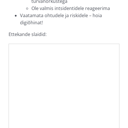
turvanõrkustega
Ole valmis intsidentidele reageerima
Vaatamata ohtudele ja riskidele – hoia
digiõhinat!
Ettekande slaidid: