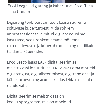
Erkki Leego – digiareng ja küberturve. Foto: Tiina-
Liina Uudam
Digiareng toob paratamatult kaasa suurema
sõltuvuse küberturbest. Mida rohkem
äriprotsessidesse lõimitud digilahendusi me
kasutame, seda rohkem peame mõtlema
toimepidevusele ja küberohtudele ning teadlikult
haldama küberriske.
Erkki Leego jagas EAS-i digitaliseerimise
meistriklassi lõpuüritusel 14.12.2021 oma mõtteid
digiarengust, digitaliseerimisest, digitrendidest ja
küberturbest ning arutles kuidas leida tasakaalu
nende vahel.
Digitaliseerimise meistriklass on
koolitusprogramm, mis on mõeldud