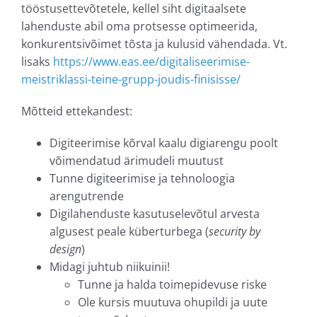
tööstusettevõtetele, kellel siht digitaalsete
lahenduste abil oma protsesse optimeerida,
konkurentsivõimet tõsta ja kulusid vähendada. Vt.
lisaks
https://www.eas.ee/digitaliseerimise-
meistriklassi-teine-grupp-joudis-finisisse/
Mõtteid ettekandest:
Digiteerimise kõrval kaalu digiarengu poolt
võimendatud ärimudeli muutust
Tunne digiteerimise ja tehnoloogia
arengutrende
Digilahenduste kasutuselevõtul arvesta
algusest peale küberturbega (
security
by
design
)
Midagi juhtub niikuinii!
Tunne ja halda toimepidevuse riske
Ole kursis muutuva ohupildi ja uute