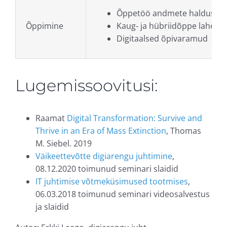
Õppetöö andmete haldus
Õppimine
Kaug- ja hübriidõppe lahend
Digitaalsed õpivaramud
Lugemissoovitusi:
Raamat
Digital Transformation: Survive and
Thrive in an Era of Mass Extinction
, Thomas
M. Siebel. 2019
Väikeettevõtte digiarengu juhtimine
,
08.12.2020 toimunud seminari slaidid
IT juhtimise võtmeküsimused tootmises
,
06.03.2018 toimunud seminari videosalvestus
ja slaidid