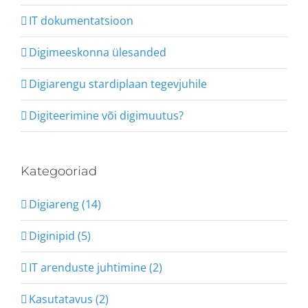
IT dokumentatsioon
Digimeeskonna ülesanded
Digiarengu stardiplaan tegevjuhile
Digiteerimine või digimuutus?
Kategooriad
Digiareng (14)
Diginipid (5)
IT arenduste juhtimine (2)
Kasutatavus (2)