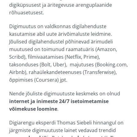
digiküpsusest ja äritegevuse arenguplaanide
rõhuasetusest.
Digimuutus on valdkonnas digilahenduste
kasutamise abil uute ärivõimaluste leidmine.
Jõulised digilahendustel põhinevad ärimudeli
muutused on toimunud raamatuäris (Amazon,
Scribd), filmivaatamises (Netflix, Prime),
taksonduses (Bolt, Uber), majutuses (Booking.com,
Airbnb), rahaülekandeteenuses (Transferwise),
õppimises (Coursera) jpt.
Nende jõuliste digimuutuste keskmeks on olnud
internet ja inimeste 24/7 isetoimetamise
võimekuse loomine
.
Digiarengu eksperdi Thomas Siebeli hinnangul on
järgmiste digimuutuste lainet vedavad trendid