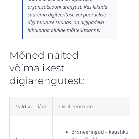
organisatsiooni arengust. Kas liikuda
suurema digiteerituse või pöördelise
digimuutuse suunas, on digipädeva
juhtkonna oluline mõtteülesanne.
Mõned näited
võimalikest
digiarengutest:
Valdkond/äri
Digiteerimine
Broneeringud – kaustiku ase