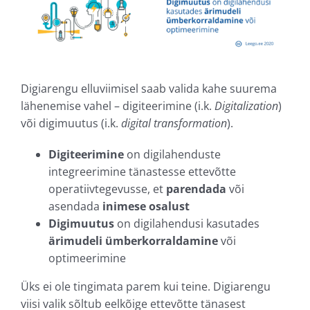
Digiarengu elluviimisel saab valida kahe suurema
lähenemise vahel – digiteerimine (i.k.
Digitalization
)
või digimuutus (i.k.
digital transformation
).
Digiteerimine
on digilahenduste
integreerimine tänastesse ettevõtte
operatiivtegevusse, et
parendada
või
asendada
inimese osalust
Digimuutus
on digilahendusi kasutades
ärimudeli
ümberkorraldamine
või
optimeerimine
Üks ei ole tingimata parem kui teine. Digiarengu
viisi valik sõltub eelkõige ettevõtte tänasest