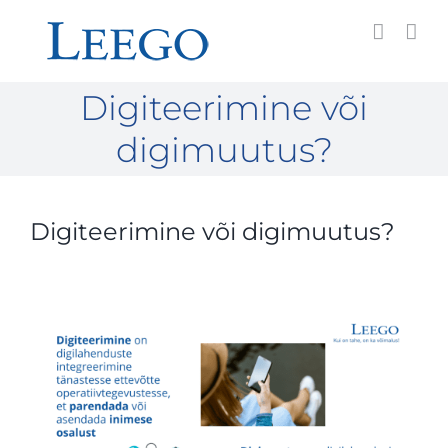
Skip
to
content
Digiteerimine või
digimuutus?
Digiteerimine või digimuutus?