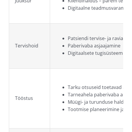
Juuksur
Kliendihaldus – parem teadmu
Digitaalne teadmusvaramu t
Patsiendi tervise- ja ravian
Tervishoid
Paberivaba asjaajamine
Digitaalsete tugisüsteemide 
Tarku otsuseid toetavad an
Tarneahela paberivaba asja
Tööstus
Müügi- ja turunduse haldus
Tootmise planeerimine ja ju