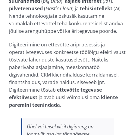
suurandmed
(
Big Data
),
asjade internet
(
IoT
),
pilveteenused
(
Elastic
Cloud
) ja
tehisintellekt
(
AI
).
Nende tehnoloogiate oskuslik kasutamine
võimaldab ettevõttel teha konkurentsieelist andva
jõulise arenguhüppe või ka äritegevuse pöörde.
Digiteerimine on ettevõtte äriprotsessis ja
operatiivtegevuses konkreetse töölõigu efektiivsust
tõstvate lahenduste kasutuselevõtt. Näiteks
paberivaba asjaajamine, meeskonnatöö
digivahendid, CRM kliendihalduse korraldamisel,
finantshaldus, varade haldus, siseveeb jpt.
Digiteerimine tõstab
ettevõtte tegevuse
efektiivsust
ja avab uusi võimalusi oma
kliente
paremini teenindada
.
Ühel või teisel viisil digiareng on
loomulik osa iga tänapäevase