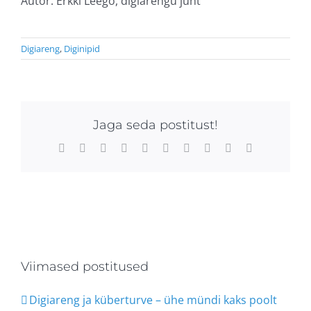
Autor: Erkki Leego, digiarengu juht
Digiareng
,
Diginipid
Jaga seda postitust!
Facebook
X
Reddit
LinkedIn
WhatsApp
Tumblr
Pinterest
Vk
Xing
Email
Viimased postitused
Digiareng ja küberturve – ühe mündi kaks poolt