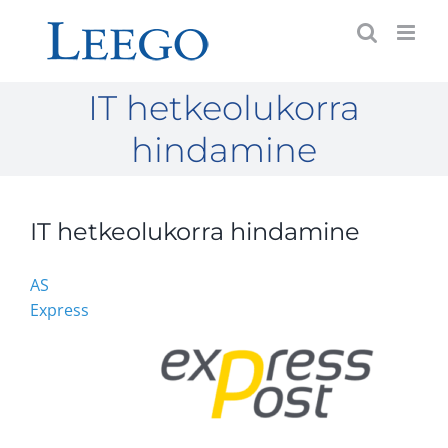
Skip
to
content
IT hetkeolukorra
hindamine
IT hetkeolukorra hindamine
AS
Express