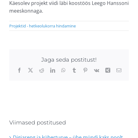
Käesolev projekt viidi läbi koostöös Leego Hanssoni
meeskonnaga.
Projektid - hetkeolukorra hindamine
Jaga seda postitust!
Facebook
X
Reddit
LinkedIn
WhatsApp
Tumblr
Pinterest
Vk
Xing
Email
Viimased postitused
Digiareng ja küberturve – ühe mündi kaks poolt