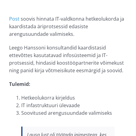
Post
soovis hinnata IT-valdkonna hetkeolukorda ja
kaardistada äriprotsessid edasiste
arengusuundade valimiseks.
Leego Hanssoni konsultandid kaardistasid
ettevõttes kasutatavad infosüsteemid ja IT-
protsessid, hindasid koostööpartnerite võimekust
ning panid kirja võtmeisikute eesmärgid ja soovid.
Tulemid:
Hetkeolukorra kirjeldus
IT infastruktuuri ülevaade
Soovitused arengusuundade valimiseks
Lausa lust oli töötada inimestega, kes