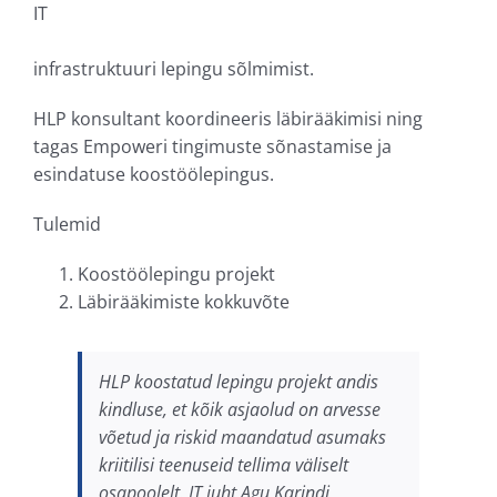
IT
infrastruktuuri lepingu sõlmimist.
HLP konsultant koordineeris läbirääkimisi ning
tagas Empoweri tingimuste sõnastamise ja
esindatuse koostöölepingus.
Tulemid
Koostöölepingu projekt
Läbirääkimiste kokkuvõte
HLP koostatud lepingu projekt andis
kindluse, et kõik asjaolud on arvesse
võetud ja riskid maandatud asumaks
kriitilisi teenuseid tellima väliselt
osapoolelt. IT juht Agu Karindi