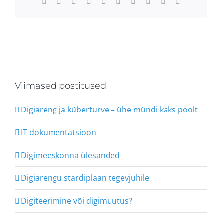
Facebook
X
Reddit
LinkedIn
WhatsApp
Tumblr
Pinterest
Vk
Xing
Email
Viimased postitused
Digiareng ja küberturve – ühe mündi kaks poolt
IT dokumentatsioon
Digimeeskonna ülesanded
Digiarengu stardiplaan tegevjuhile
Digiteerimine või digimuutus?