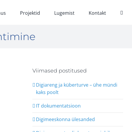
us
Projektid
Lugemist
Kontakt
uhtimine
Viimased postitused
Digiareng ja küberturve – ühe mündi
kaks poolt
IT dokumentatsioon
Digimeeskonna ülesanded