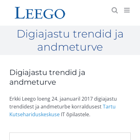
Skip
to
content
Digiajastu trendid ja
andmeturve
Digiajastu trendid ja
andmeturve
Erkki Leego loeng 24. jaanuaril 2017 digiajastu
trendidest ja andmeturbe korraldusest
Tartu
Kutsehariduskeskuse
IT õpilastele.