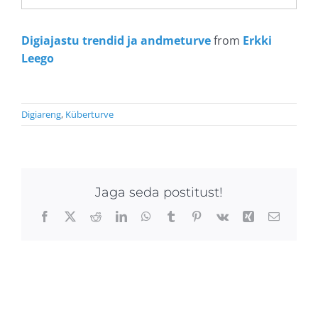
Digiajastu trendid ja andmeturve
from
Erkki
Leego
Digiareng
,
Küberturve
Jaga seda postitust!
Facebook
X
Reddit
LinkedIn
WhatsApp
Tumblr
Pinterest
Vk
Xing
Email